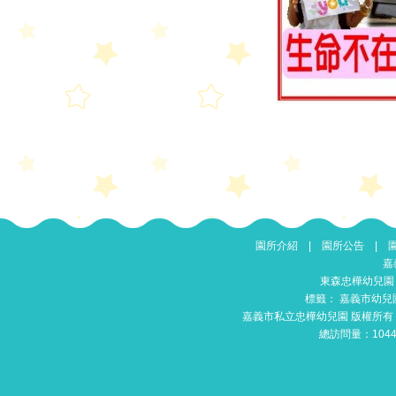
園所介紹
|
園所公告
|
嘉
東森忠樺幼兒園
標籤：
嘉義市幼兒
嘉義市私立忠樺幼兒園 版權所有 © 201
總訪問量：104